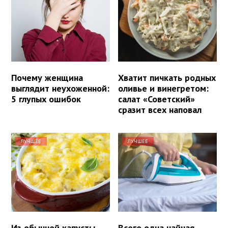
Почему женщина
Хватит пичкать родных
выглядит неухоженной:
оливье и винегретом:
5 глупых ошибок
салат «Советский»
сразит всех наповал
ЛУЧШЕЕ
ЛУЧШЕЕ
Из обычной капусты
Всего одна чайная