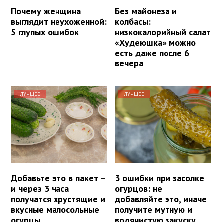
Почему женщина
Без майонеза и
выглядит неухоженной:
колбасы:
5 глупых ошибок
низкокалорийный салат
«Худеюшка» можно
есть даже после 6
вечера
ЛУЧШЕЕ
ЛУЧШЕЕ
Добавьте это в пакет –
3 ошибки при засолке
и через 3 часа
огурцов: не
получатся хрустящие и
добавляйте это, иначе
вкусные малосольные
получите мутную и
огурцы
водянистую закуску