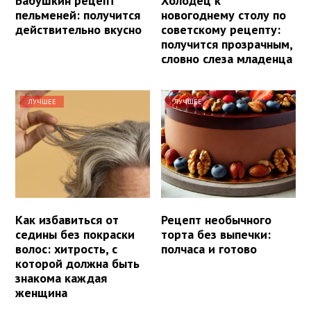
Бабушкин рецепт
Холодец к
пельменей: получится
новогоднему столу по
действительно вкусно
советскому рецепту:
получится прозрачным,
словно слеза младенца
ЛУЧШЕЕ
ЛУЧШЕЕ
Как избавиться от
Рецепт необычного
седины без покраски
торта без выпечки:
волос: хитрость, с
полчаса и готово
которой должна быть
знакома каждая
женщина