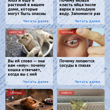
Алоэ и еще 6
Почему нельзя
растений в вашем
класть яйца после
доме, которые
варки в холодную
могут быть опасны
воду. Запомните раз
для вашего
и навсегда
Читать далее..
Читать далее..
здоровья
ОБЩЕСТВО
ЗДОРОВЬЕ
Вы ей слово — она
Почему лопаются
вам «мяу»: почему
сосуды в глазах
кошка отвечает,
когда вы с ней
разговариваете
Читать далее..
Читать далее..
ЗДОРОВЬЕ
НОВОСТИ