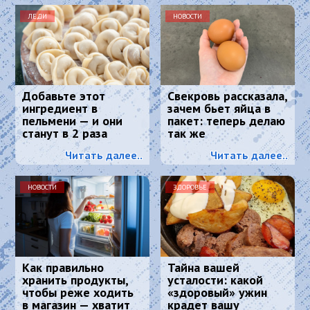
ЛЕДИ
НОВОСТИ
Добавьте этот
Свекровь рассказала,
ингредиент в
зачем бьет яйца в
пельмени — и они
пакет: теперь делаю
станут в 2 раза
так же
сочнее и вкуснее:
Читать далее..
Читать далее..
понравится всем
НОВОСТИ
ЗДОРОВЬЕ
Как правильно
Тайна вашей
хранить продукты,
усталости: какой
чтобы реже ходить
«здоровый» ужин
в магазин — хватит
крадет вашу