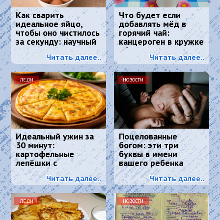
Как сварить
Что будет если
идеальное яйцо,
добавлять мёд в
чтобы оно чистилось
горячий чай:
за секунду: научный
канцероген в кружке
метод, основанный
обеспечен?
Читать далее..
Читать далее..
на физике
ЛЕДИ
НОВОСТИ
Идеальный ужин за
Поцелованные
30 минут:
богом: эти три
картофельные
буквы в имени
лепёшки с
вашего ребенка
хрустящей корочкой
сделают его
Читать далее..
Читать далее..
и тягучим сыром
счастливым
ЛЕДИ
НОВОСТИ