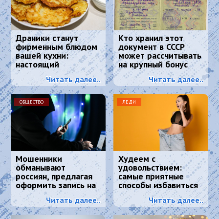
Драники станут
Кто хранил этот
фирменным блюдом
документ в СССР
вашей кухни:
может рассчитывать
настоящий
на крупный бонус
белорусский рецепт
Читать далее..
Читать далее..
ОБЩЕСТВО
ЛЕДИ
Мошенники
Худеем с
обманывают
удовольствием:
россиян, предлагая
самые приятные
оформить запись на
способы избавиться
диспансеризацию
от лишнего веса.
Читать далее..
Читать далее..