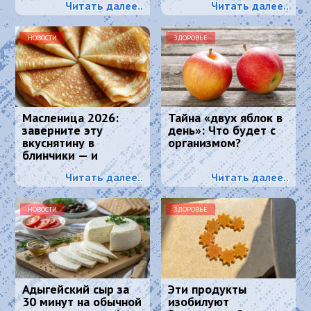
Читать далее..
Читать далее..
маскирует седину
лучше любой краски
НОВОСТИ
ЗДОРОВЬЕ
Масленица 2026:
Тайна «двух яблок в
заверните эту
день»: Что будет с
вкуснятину в
организмом?
блинчики — и
подавайте как
Читать далее..
Читать далее..
главное блюдо
НОВОСТИ
ЗДОРОВЬЕ
Адыгейский сыр за
Эти продукты
30 минут на обычной
изобилуют