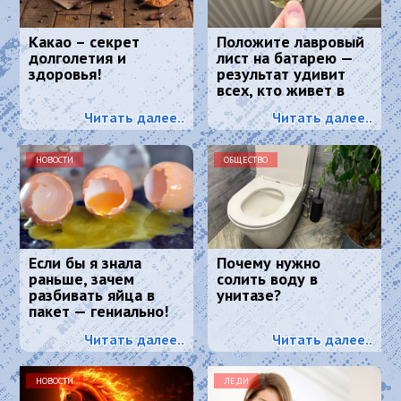
Какао – секрет
Положите лавровый
долголетия и
лист на батарею —
здоровья!
результат удивит
всех, кто живет в
квартире
Читать далее..
Читать далее..
НОВОСТИ
ОБЩЕСТВО
Если бы я знала
Почему нужно
раньше, зачем
солить воду в
разбивать яйца в
унитазе?
пакет — гениально!
Читать далее..
Читать далее..
НОВОСТИ
ЛЕДИ