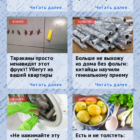
надолго
энергию и красоту
Читать далее..
Читать далее..
В МИРЕ
НОВОСТИ
Тараканы просто
Больше не выхожу
ненавидят этот
из дома без фольги:
фрукт! Убегут из
китайцы научили
вашей квартиры
гениальному приему
навсегда
- просто и дешево
Читать далее..
Читать далее..
В МИРЕ
ЗДОРОВЬЕ
«Не нажимайте эту
Есть и не толстеть: