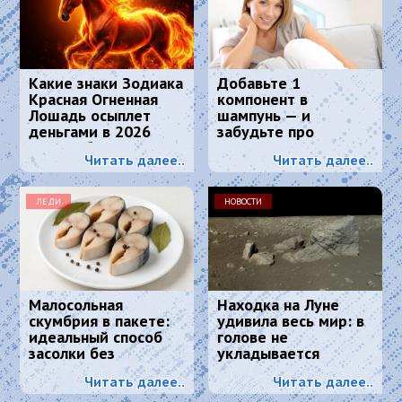
Какие знаки Зодиака
Добавьте 1
Красная Огненная
компонент в
Лошадь осыплет
шампунь — и
деньгами в 2026
забудьте про
году: 4 баловня
седину: к колористу
Читать далее..
Читать далее..
Судьбы
идти больше не
нужно
ЛЕДИ
НОВОСТИ
Малосольная
Находка на Луне
скумбрия в пакете:
удивила весь мир: в
идеальный способ
голове не
засолки без
укладывается
маринада — вкуснее,
Читать далее..
Читать далее..
чем в магазине