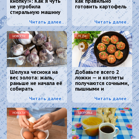
кнопку!»: Как я чуть
как правильно
не угробила
готовить картофель
стиральную машину
и что спасло
Читать далее..
Читать далее..
ситуацию
НОВОСТИ
ЛЕДИ
Шелуха чеснока на
Добавьте всего 2
вес золота: жаль,
ложки — и котлеты
раньше не начала её
получаются сочными,
собирать
пышными и
вкусными:
Читать далее..
Читать далее..
кулинарный секрет
НОВОСТИ
ЗДОРОВЬЕ