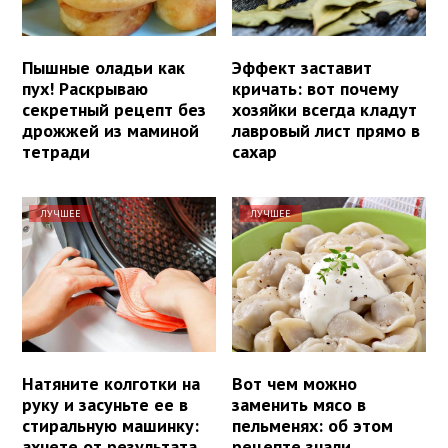
Пышные оладьи как
Эффект заставит
пух! Раскрываю
кричать: вот почему
секретный рецепт без
хозяйки всегда кладут
дрожжей из маминой
лавровый лист прямо в
тетради
сахар
ЛУЧШЕЕ
ЛУЧШЕЕ
Натяните колготки на
Вот чем можно
руку и засуньте ее в
заменить мясо в
стиральную машинку:
пельменях: об этом
ахнете от результата
рецепте знали