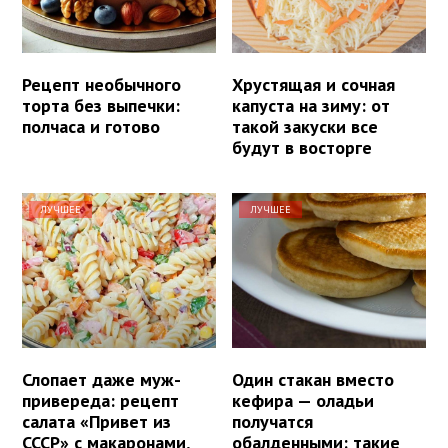
Рецепт необычного
Хрустящая и сочная
торта без выпечки:
капуста на зиму: от
полчаса и готово
такой закуски все
будут в восторге
ЛУЧШЕЕ
ЛУЧШЕЕ
Слопает даже муж-
Один стакан вместо
привереда: рецепт
кефира — оладьи
салата «Привет из
получатся
СССР» с макаронами,
обалденными: такие