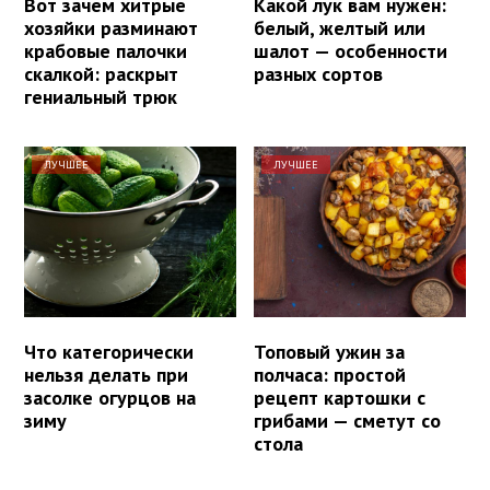
Вот зачем хитрые
Какой лук вам нужен:
хозяйки разминают
белый, желтый или
крабовые палочки
шалот — особенности
скалкой: раскрыт
разных сортов
гениальный трюк
ЛУЧШЕЕ
ЛУЧШЕЕ
Что категорически
Топовый ужин за
нельзя делать при
полчаса: простой
засолке огурцов на
рецепт картошки с
зиму
грибами — сметут со
стола