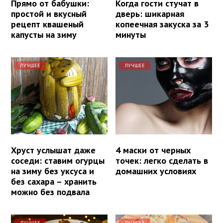
Прямо от бабушки:
Когда гости стучат в
простой и вкусный
дверь: шикарная
рецепт квашеный
копеечная закуска за 3
капусты на зиму
минуты
ЛУЧШЕЕ
ЛУЧШЕЕ
Хруст услышат даже
4 маски от черных
соседи: ставим огурцы
точек: легко сделать в
на зиму без уксуса и
домашних условиях
без сахара – хранить
можно без подвала
ЛУЧШЕЕ
ЛУЧШЕЕ