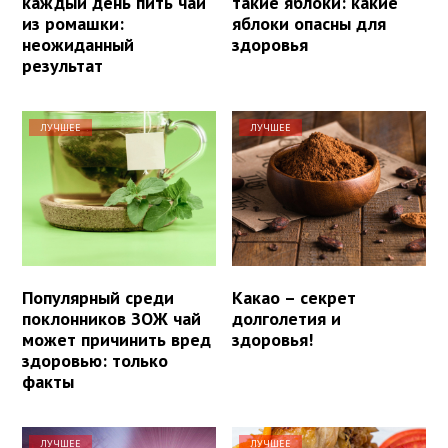
каждый день пить чай
такие яблоки: какие
из ромашки:
яблоки опасны для
неожиданный
здоровья
результат
ЛУЧШЕЕ
ЛУЧШЕЕ
Популярный среди
Какао – секрет
поклонников ЗОЖ чай
долголетия и
может причинить вред
здоровья!
здоровью: только
факты
ЛУЧШЕЕ
ЛУЧШЕЕ