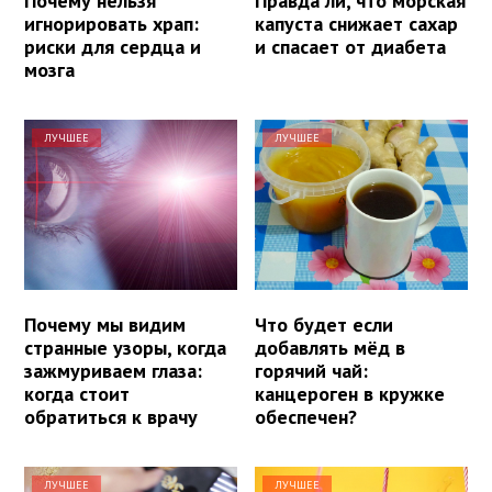
Почему нельзя
Правда ли, что морская
игнорировать храп:
капуста снижает сахар
риски для сердца и
и спасает от диабета
мозга
ЛУЧШЕЕ
ЛУЧШЕЕ
Почему мы видим
Что будет если
странные узоры, когда
добавлять мёд в
зажмуриваем глаза:
горячий чай:
когда стоит
канцероген в кружке
обратиться к врачу
обеспечен?
ЛУЧШЕЕ
ЛУЧШЕЕ