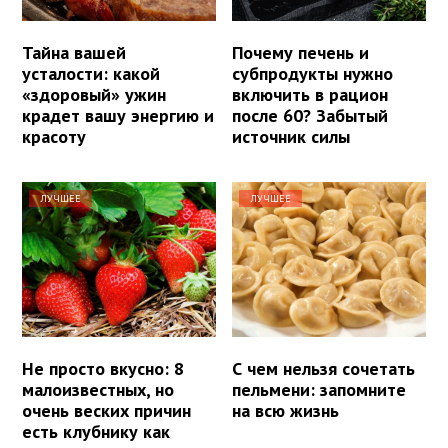
Тайна вашей
Почему печень и
усталости: какой
субпродукты нужно
«здоровый» ужин
включить в рацион
крадет вашу энергию и
после 60? Забытый
красоту
источник силы
ЛУЧШЕЕ
ЛУЧШЕЕ
Не просто вкусно: 8
С чем нельзя сочетать
малоизвестных, но
пельмени: запомните
очень веских причин
на всю жизнь
есть клубнику как