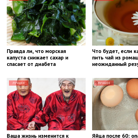
Правда ли, что морская
Что будет, если 
капуста снижает сахар и
пить чай из рома
спасает от диабета
неожиданный рез
ЛУЧШЕЕ
ЛУЧШЕЕ
Ваша жизнь изменится к
Яйца после 60: о