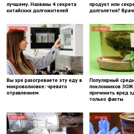
лучшему. Названы 4 секрета
продукт или секр
китайских долгожителей
долголетия? Врач
ЛУЧШЕЕ
ЛУЧШЕЕ
Вы зря разогреваете эту еду в
Популярный сред
микроволновке: чревато
поклонников ЗОЖ
отравлением
причинить вред з
только факты
ЛУЧШЕЕ
ЛУЧШЕЕ