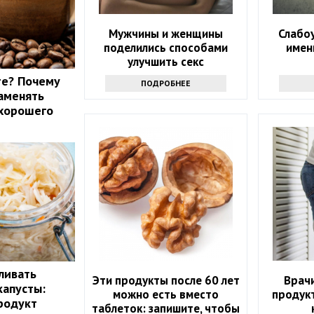
Мужчины и женщины
Слабо
поделились способами
имен
улучшить секс
те? Почему
ПОДРОБНЕЕ
аменять
 хорошего
ливать
Эти продукты после 60 лет
Врачи
капусты:
можно есть вместо
продук
родукт
таблеток: запишите, чтобы