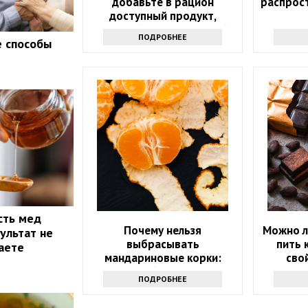
добавьте в рацион
распрос
доступный продукт,
который есть на каждой
ПОДРОБНЕЕ
е способы
кухне
сть мед
Почему нельзя
Можно л
ультат не
выбрасывать
пить 
маете
мандариновые корки:
сво
лучше залейте их уксусом
ПОДРОБНЕЕ