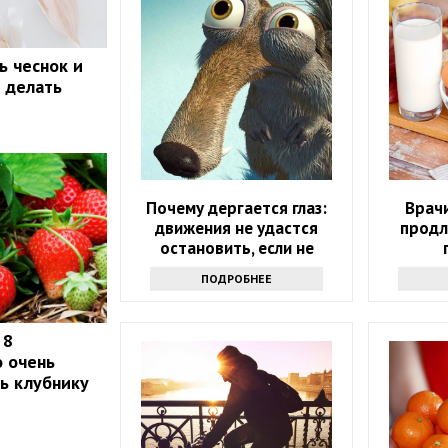
ь чеснок и
о делать
Почему дергается глаз:
Врачи
движения не удастся
продл
остановить, если не
узнаете причину
ПОДРОБНЕЕ
 8
о очень
ть клубнику