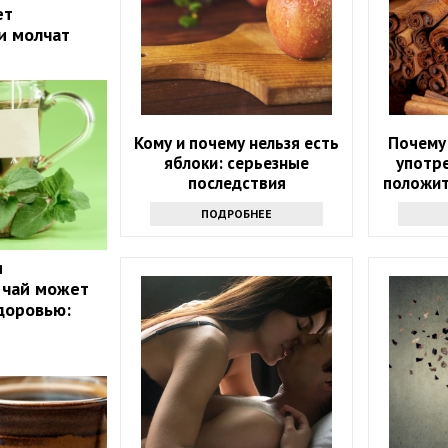
ет
и молчат
Кому и почему нельзя есть
Почему
яблоки: серьезные
употре
последствия
положит
ПОДРОБНЕЕ
и
 чай может
доровью: