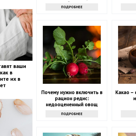
не болеть
ПОДРОБНЕЕ
тавят ваши
как в
ите их в
лет
Почему нужно включить в
Какао – 
рацион редис:
и
недооцененный овощ
ПОДРОБНЕЕ