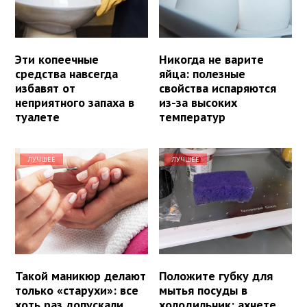
Эти копеечные
Никогда не варите
средства навсегда
яйца: полезные
избавят от
свойства испаряются
неприятного запаха в
из-за высоких
туалете
температур
ЛУЧШЕЕ
ЛУЧШЕЕ
Такой маникюр делают
Положите губку для
только «старухи»: все
мытья посуды в
хоть раз допускали
холодильник: ахнете,