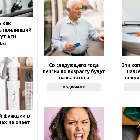
ь как
ь прилипший
ут эти
ва
Со следующего года
Эти ко
пенсии по возрасту будут
навсе
назначаться
непри
автоматически
ПОДРОБНЕЕ
й функции в
ах не знает