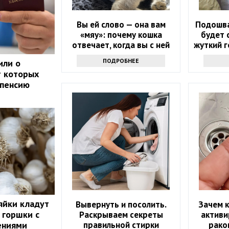
Вы ей слово — она вам
Подошва
«мяу»: почему кошка
будет 
отвечает, когда вы с ней
жуткий г
разговариваете
ПОДРОБНЕЕ
или о
т которых
 пенсию
яйки кладут
Вывернуть и посолить.
Зачем к
 горшки с
Раскрываем секреты
активи
правильной стирки
рако
ениями