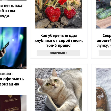
на петелька
об этом
люди
Как уберечь ягоды
Секр
клубники от серой гнили:
овощей
топ-5 правил
лунку,
поме
ПОДРОБНЕЕ
нывают
ая оформить
серизацию