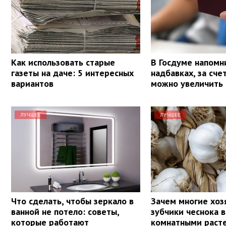
Как использовать старые
В Госдуме напомн
газеты на даче: 5 интересных
надбавках, за сче
вариантов
можно увеличить
ЛУЧШЕЕ
ЛУЧШЕЕ
Что сделать, чтобы зеркало в
Зачем многие хоз
ванной не потело: советы,
зубчики чеснока в
которые работают
комнатными раст