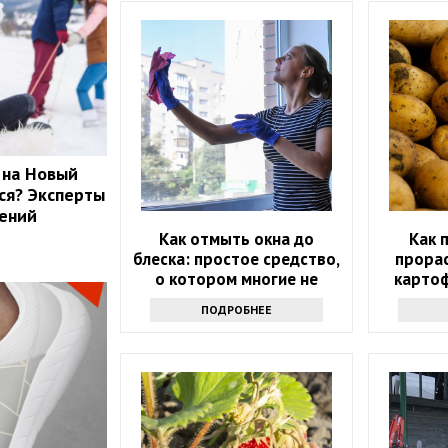
 на Новый
ься? Эксперты
лений
Как отмыть окна до
Как 
блеска: простое средство,
прорас
о котором многие не
картоф
знают
ящик 
ПОДРОБНЕЕ