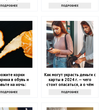
ытных хозяек
впервые об этом слышат
ПОДРОБНЕЕ
ПОДРОБНЕЕ
ложите корки
Как могут украсть деньги с
рина в обувь и
карты в 2024 г. — чего
вьте на ночь:
стоит опасаться, а о чём
те, какую пользу
можно забыть
ПОДРОБНЕЕ
ПОДРОБНЕЕ
то принесет