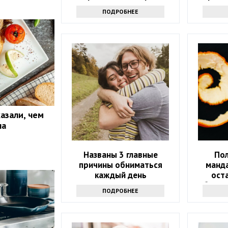
свитера
оп
ПОДРОБНЕЕ
азали, чем
на
Названы 3 главные
По
причины обниматься
манда
каждый день
оста
обалдее
ПОДРОБНЕЕ
э