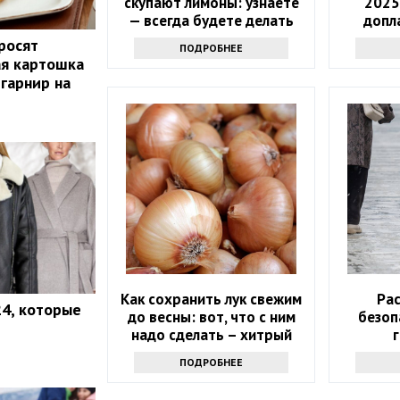
скупают лимоны: узнаете
2025
— всегда будете делать
допл
так
росят
ПОДРОБНЕЕ
ая картошка
 гарнир на
Как сохранить лук свежим
Ра
4, которые
до весны: вот, что с ним
безоп
надо сделать – хитрый
секрет
ПОДРОБНЕЕ