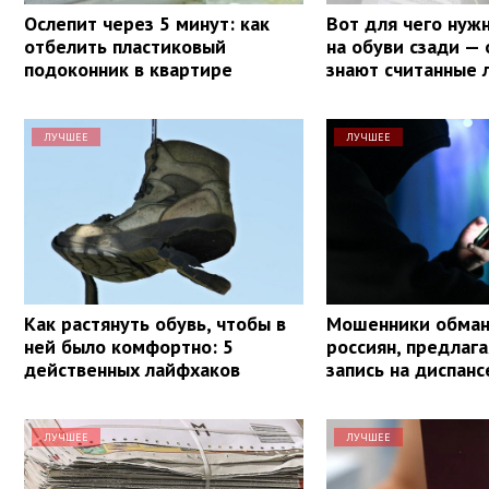
Ослепит через 5 минут: как
Вот для чего нуж
отбелить пластиковый
на обуви сзади — 
подоконник в квартире
знают считанные 
ЛУЧШЕЕ
ЛУЧШЕЕ
Как растянуть обувь, чтобы в
Мошенники обма
ней было комфортно: 5
россиян, предлаг
действенных лайфхаков
запись на диспан
ЛУЧШЕЕ
ЛУЧШЕЕ