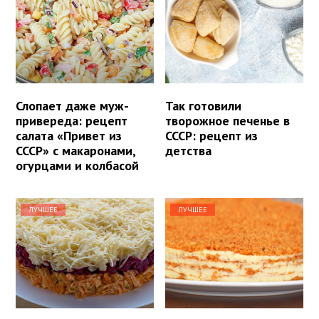
Слопает даже муж-
Так готовили
привереда: рецепт
творожное печенье в
салата «Привет из
СССР: рецепт из
СССР» с макаронами,
детства
огурцами и колбасой
ЛУЧШЕЕ
ЛУЧШЕЕ