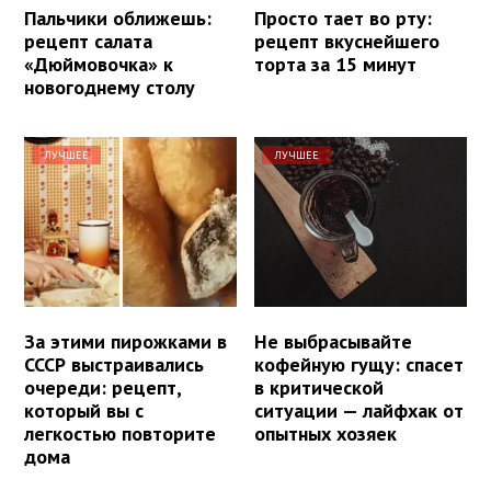
Пальчики оближешь:
Просто тает во рту:
рецепт салата
рецепт вкуснейшего
«Дюймовочка» к
торта за 15 минут
новогоднему столу
ЛУЧШЕЕ
ЛУЧШЕЕ
За этими пирожками в
Не выбрасывайте
СССР выстраивались
кофейную гущу: спасет
очереди: рецепт,
в критической
который вы с
ситуации — лайфхак от
легкостью повторите
опытных хозяек
дома