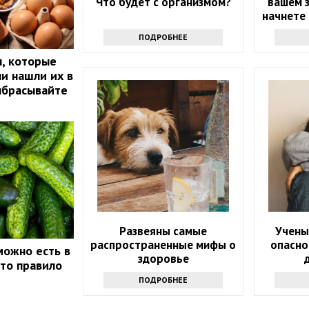
Что будет с организмом?
вашем з
начнете
т
ПОДРОБНЕЕ
, которые
ли нашли их в
ыбрасывайте
Развеяны самые
Учены
распространенные мифы о
опасно
можно есть в
здоровье
это правило
ПОДРОБНЕЕ