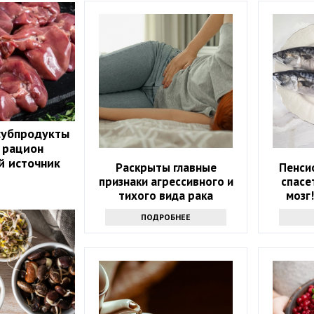
субпродукты
 рацион
й источник
Раскрыты главные
Пенси
признаки агрессивного и
спасе
тихого вида рака
мозг
ка
ПОДРОБНЕЕ