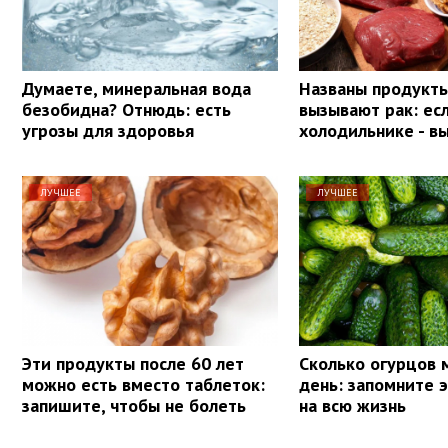
Думаете, минеральная вода
Названы продукты
безобидна? Отнюдь: есть
вызывают рак: ес
угрозы для здоровья
холодильнике - в
ЛУЧШЕЕ
ЛУЧШЕЕ
Эти продукты после 60 лет
Сколько огурцов 
можно есть вместо таблеток:
день: запомните 
запишите, чтобы не болеть
на всю жизнь