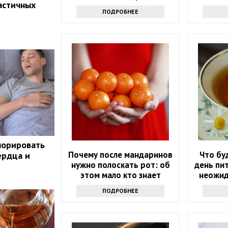
астичных
продуктов
з
ПОДРОБНЕЕ
норировать
Почему после мандаринов
Что бу
ердца и
нужно полоскать рот: об
день пит
этом мало кто знает
неожид
ПОДРОБНЕЕ