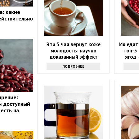
а: какие
ействительно
Эти 3 чая вернут коже
Их едят
молодость: научно
топ-5
доказанный эффект
ягод 
ра
ПОДРОБНЕЕ
арение:
н доступный
есть на