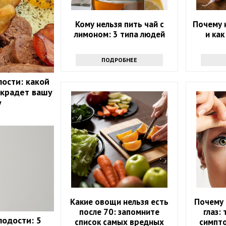
Кому нельзя пить чай с
Почему 
лимоном: 3 типа людей
и ка
ПОДРОБНЕЕ
лости: какой
 крадет вашу
у
Какие овощи нельзя есть
Почему 
после 70: запомните
глаз:
лодости: 5
список самых вредных
симпт