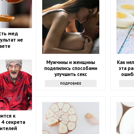
сть мед
ультат не
маете
Мужчины и женщины
Как не
поделились способами
эта р
улучшить секс
ошиб
полез
ПОДРОБНЕЕ
ится к
 4 секрета
жителей