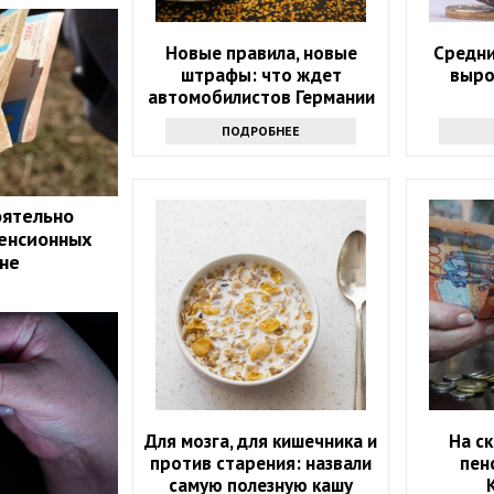
Новые правила, новые
Средни
штрафы: что ждет
выро
автомобилистов Германии
осенью
ПОДРОБНЕЕ
оятельно
енсионных
ане
Для мозга, для кишечника и
На с
против старения: назвали
пен
самую полезную кашу