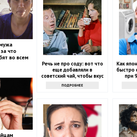
 мужа
 за что
бят во всем
Речь не про соду: вот что
Как япо
еще добавляли в
быстро с
советский чай, чтобы вкус
при 
стал неповторимым
ПОДРОБНЕЕ
айцам