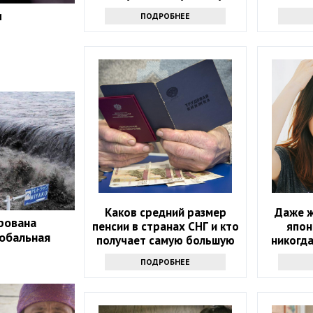
людям 50+
и
ПОДРОБНЕЕ
Каков средний размер
Даже ж
рована
пенсии в странах СНГ и кто
япон
обальная
получает самую большую
никогда
сумму?
ПОДРОБНЕЕ