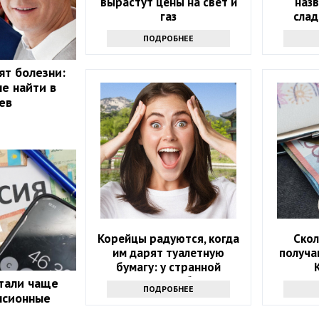
вырастут цены на свет и
наз
газ
слад
помогу
ПОДРОБНЕЕ
ят болезни:
не найти в
ев
Корейцы радуются, когда
Скол
им дарят туалетную
получа
бумагу: у странной
традиции есть объяснение
стали чаще
ПОДРОБНЕЕ
нсионные