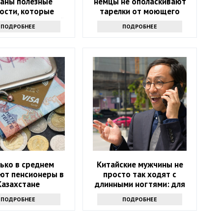
ваны полезные
немцы не ополаскивают
ости, которые
тарелки от моющего
т скинуть лишний
средства
ПОДРОБНЕЕ
ПОДРОБНЕЕ
вес
ько в среднем
Китайские мужчины не
ют пенсионеры в
просто так ходят с
Казахстане
длинными ногтями: для
русских это дикость
ПОДРОБНЕЕ
ПОДРОБНЕЕ