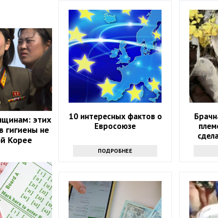
10 интересных фактов о
Брачн
нщинам: этих
Евросоюзе
плем
 гигиены не
сдела
ой Корее
ПОДРОБНЕЕ