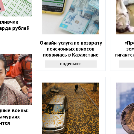
тливчик
арда рублей
Онлайн-услуга по возврату
«Пр
пенсионных взносов
зе
появилась в Казахстане
гигантс
ПОДРОБНЕЕ
дные воины:
самураях
ится