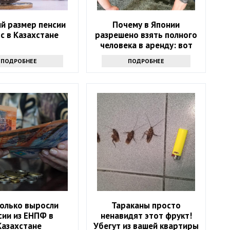
й размер пенсии
Почему в Японии
с в Казахстане
разрешено взять полного
человека в аренду: вот
что с ним делают
ПОДРОБНЕЕ
ПОДРОБНЕЕ
колько выросли
Тараканы просто
сии из ЕНПФ в
ненавидят этот фрукт!
Казахстане
Убегут из вашей квартиры