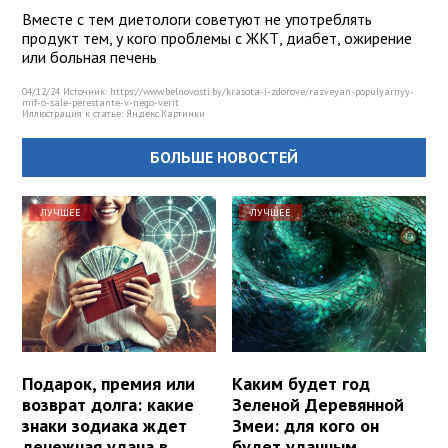
Вместе с тем диетологи советуют не употреблять
продукт тем, у кого проблемы с ЖКТ, диабет, ожирение
или больная печень
04/12/24 Источник: https://www.belnovosti.by/krasota-i-zdorove/razveyan-populyarnyy-
mif-o-sale-perestante-v-nego-verit
Иллюстрация к статье:
Яндекс.Картинки
БОЛЬШЕ НОВОСТЕЙ
ЛУЧШЕЕ
ЛУЧШЕЕ
Подарок, премия или
Каким будет год
возврат долга: какие
Зеленой Деревянной
знаки зодиака ждет
Змеи: для кого он
денежная удача в
будет удачным