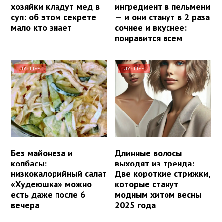
хозяйки кладут мед в
ингредиент в пельмени
суп: об этом секрете
— и они станут в 2 раза
мало кто знает
сочнее и вкуснее:
понравится всем
ЛУЧШЕЕ
ЛУЧШЕЕ
Без майонеза и
Длинные волосы
колбасы:
выходят из тренда:
низкокалорийный салат
Две короткие стрижки,
«Худеюшка» можно
которые станут
есть даже после 6
модным хитом весны
вечера
2025 года