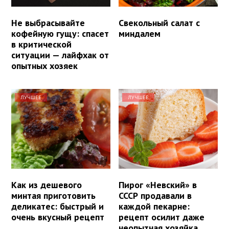
Не выбрасывайте
Свекольный салат с
кофейную гущу: спасет
миндалем
в критической
ситуации — лайфхак от
опытных хозяек
ЛУЧШЕЕ
ЛУЧШЕЕ
Как из дешевого
Пирог «Невский» в
минтая приготовить
СССР продавали в
деликатес: быстрый и
каждой пекарне:
очень вкусный рецепт
рецепт осилит даже
неопытная хозяйка